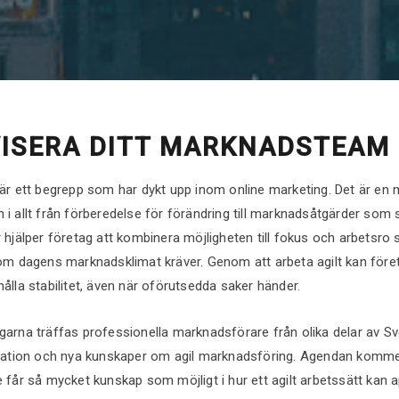
VISERA DITT MARKNADSTEAM
är ett begrepp som har dykt upp inom online marketing. Det är en
i allt från förberedelse för förändring till marknadsåtgärder som
 hjälper företag att kombinera möjligheten till fokus och arbetsro
om dagens marknadsklimat kräver. Genom att arbeta agilt kan före
ålla stabilitet, även när oförutsedda saker händer.
arna träffas professionella marknadsförare från olika delar av Sver
iration och nya kunskaper om agil marknadsföring. Agendan kommer
får så mycket kunskap som möjligt i hur ett agilt arbetssätt kan a