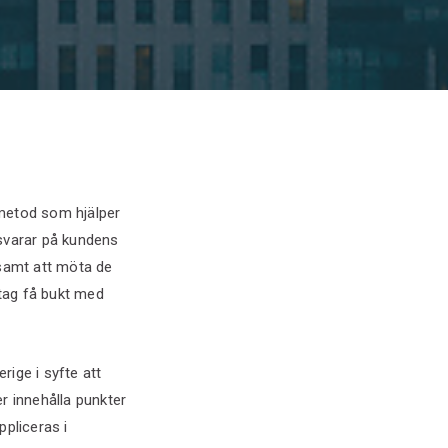
 metod som hjälper
 svarar på kundens
 samt att möta de
tag få bukt med
ige i syfte att
 innehålla punkter
ppliceras i