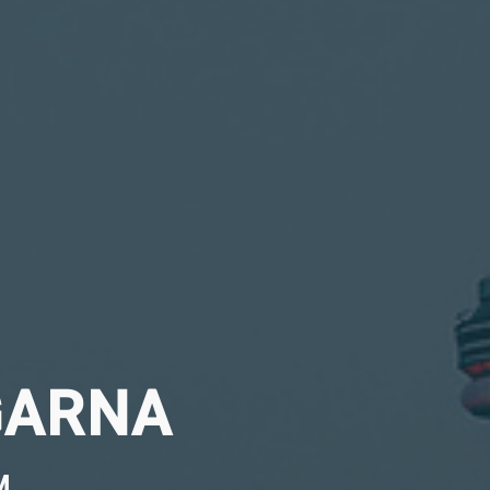
GARNA
M