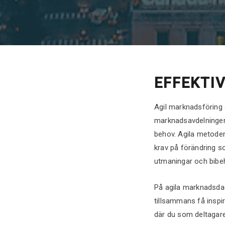
EFFEKTI
Agil marknadsföring 
marknadsavdelningen 
behov. Agila metoder
krav på förändring s
utmaningar och bibeh
På agila marknadsdag
tillsammans få insp
där du som deltagare 